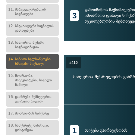
გამოიჩინოს მაქსიმალურ
11.
მარეგულირებლის
3
სიგნალები
იმოძრაოს დაბალი სიჩქა
აუცილებლობის შემთხვევ
12.
სპეციალური სიგნალის
გამოყენება
13.
საავარიო შუქური
სიგნალიზაცია
14.
სანათი ხელსაწყოები,
#410
ხმოვანი სიგნალი
15.
მოძრაობა,
მანევრის შესრულების განზ
მანევრირება, სავალი
ნაწილი
16.
გასწრება შემხვედრის
გვერდის ავლით
17.
მოძრაობის სიჩქარე
18.
სამუხრუჭე მანძილი,
1
დისტანცია
ანიჭებს უპირატესობას