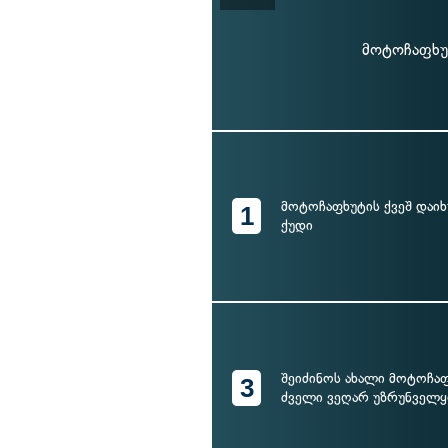
მოტოჩაფხუტ
მოტოჩაფხუტის ქვეშ დაი
1
ქუდი
შეიძინოს ახალი მოტოჩაფ
3
ძველი ვეღარ უზრუნველყ