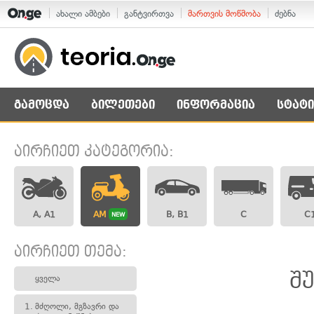
ახალი ამბები
განტვირთვა
მართვის მოწმობა
ძებნა
გამოცდა
ბილეთები
ინფორმაცია
სტატი
აირჩიეთ კატეგორია:
A, A1
AM
B, B1
C
C
NEW
აირჩიეთ თემა:
შ
ყველა
1.
მძღოლი, მგზავრი და