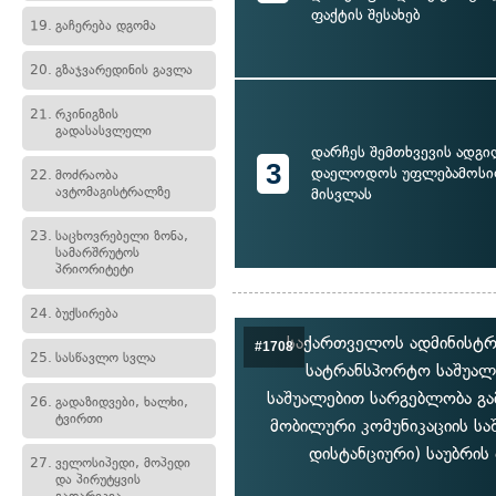
ფაქტის შესახებ
19.
გაჩერება დგომა
20.
გზაჯვარედინის გავლა
21.
რკინიგზის
გადასასვლელი
დარჩეს შემთხვევის ადგი
3
დაელოდოს უფლებამოსი
22.
მოძრაობა
ავტომაგისტრალზე
მისვლას
23.
საცხოვრებელი ზონა,
სამარშრუტოს
პრიორიტეტი
24.
ბუქსირება
საქართველოს ადმინისტრ
#1708
25.
სასწავლო სვლა
სატრანსპორტო საშუალ
საშუალებით სარგებლობა გა
26.
გადაზიდვები, ხალხი,
ტვირთი
მობილური კომუნიკაციის სა
დისტანციური) საუბრი
27.
ველოსიპედი, მოპედი
და პირუტყვის