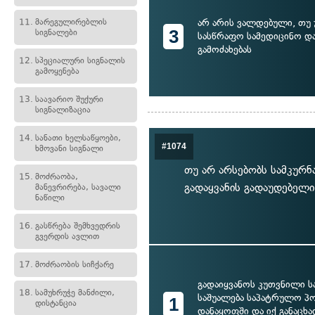
არ არის ვალდებული, თუ
11.
მარეგულირებლის
3
სიგნალები
სასწრაფო სამედიცინო და
გამოძახებას
12.
სპეციალური სიგნალის
გამოყენება
13.
საავარიო შუქური
სიგნალიზაცია
14.
სანათი ხელსაწყოები,
#1074
ხმოვანი სიგნალი
თუ არ არსებობს სამკურნ
15.
მოძრაობა,
გადაყვანის გადაუდებელ
მანევრირება, სავალი
ნაწილი
16.
გასწრება შემხვედრის
გვერდის ავლით
17.
მოძრაობის სიჩქარე
გადაიყვანოს კუთვნილი 
18.
სამუხრუჭე მანძილი,
საშუალება საპატრულო პ
1
დისტანცია
დანაყოფში და იქ განაცხ