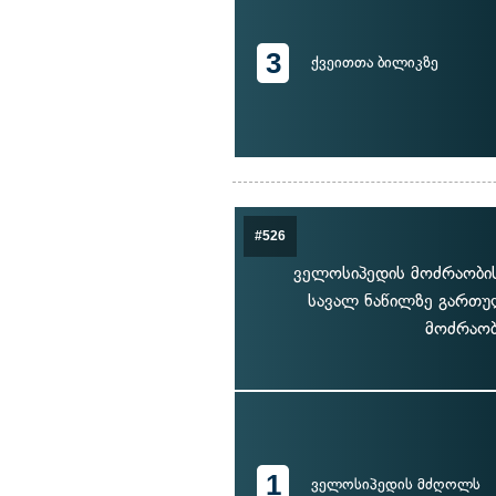
3
ქვეითთა ბილიკზე
#526
ველოსიპედის მოძრაობის
სავალ ნაწილზე გართუ
მოძრაობ
1
ველოსიპედის მძღოლს