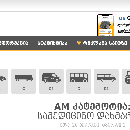
iOS
ივარჯი
გადმო
ნფორმაცია
სტატისტიკა
რეკლამა საიტზე
1
C
C1
D
D1
AM კატეგორია
სამედიცინო დახმა
სულ 26 ბილეთი, გვერდი 1