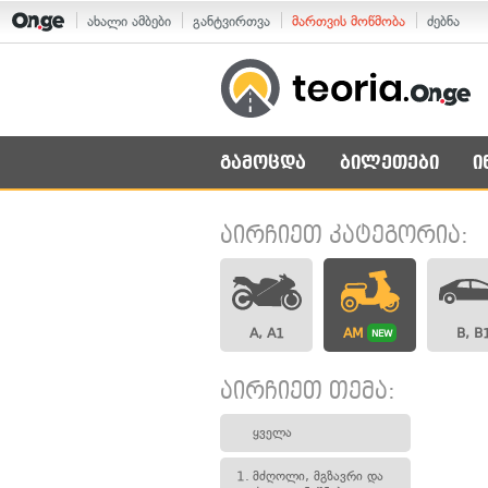
ახალი ამბები
განტვირთვა
მართვის მოწმობა
ძებნა
გამოცდა
ბილეთები
ი
აირჩიეთ კატეგორია:
A, A1
AM
B, B
NEW
აირჩიეთ თემა:
ყველა
1.
მძღოლი, მგზავრი და