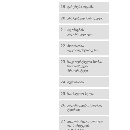
19.
გაჩერება დგომა
20.
გზაჯვარედინის გავლა
21.
რკინიგზის
გადასასვლელი
22.
მოძრაობა
ავტომაგისტრალზე
23.
საცხოვრებელი ზონა,
სამარშრუტოს
პრიორიტეტი
24.
ბუქსირება
25.
სასწავლო სვლა
26.
გადაზიდვები, ხალხი,
ტვირთი
27.
ველოსიპედი, მოპედი
და პირუტყვის