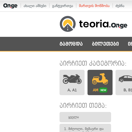
ახალი ამბები
განტვირთვა
მართვის მოწმობა
ძებნა
გამოცდა
ბილეთები
ი
აირჩიეთ კატეგორია:
A, A1
AM
B, B
NEW
აირჩიეთ თემა:
ყველა
1.
მძღოლი, მგზავრი და