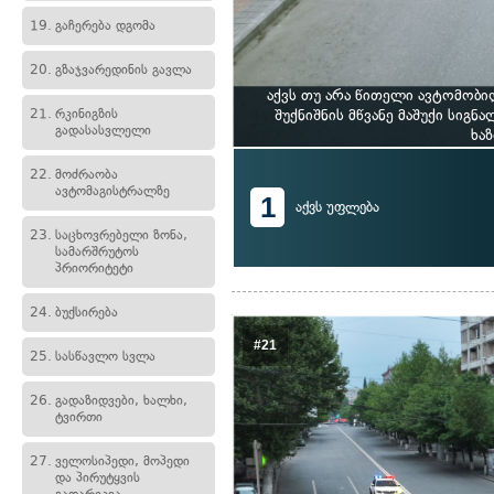
19.
გაჩერება დგომა
20.
გზაჯვარედინის გავლა
აქვს თუ არა წითელი ავტომობ
21.
რკინიგზის
შუქნიშნის მწვანე მაშუქი სიგნ
გადასასვლელი
ხა
22.
მოძრაობა
ავტომაგისტრალზე
1
აქვს უფლება
23.
საცხოვრებელი ზონა,
სამარშრუტოს
პრიორიტეტი
24.
ბუქსირება
#21
25.
სასწავლო სვლა
26.
გადაზიდვები, ხალხი,
ტვირთი
27.
ველოსიპედი, მოპედი
და პირუტყვის