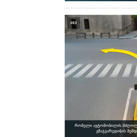
#63
რომელი ავტომობილის მძღოლს 
გზაჯვარედინის შემ