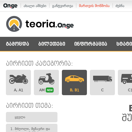
ახალი ამბები
განტვირთვა
მართვის მოწმობა
ძებნა
გამოცდა
ბილეთები
ინფორმაცია
სტატი
აირჩიეთ კატეგორია:
A, A1
AM
B, B1
C
C
NEW
აირჩიეთ თემა:
შ
ყველა
1.
მძღოლი, მგზავრი და