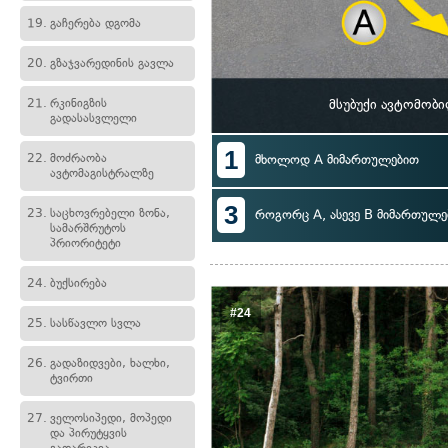
19.
გაჩერება დგომა
20.
გზაჯვარედინის გავლა
21.
რკინიგზის
მსუბუქი ავტომობ
გადასასვლელი
1
22.
მოძრაობა
მხოლოდ A მიმართულებით
ავტომაგისტრალზე
3
23.
საცხოვრებელი ზონა,
როგორც A, ასევე B მიმართულე
სამარშრუტოს
პრიორიტეტი
24.
ბუქსირება
#24
25.
სასწავლო სვლა
26.
გადაზიდვები, ხალხი,
ტვირთი
27.
ველოსიპედი, მოპედი
და პირუტყვის