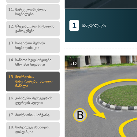
11.
მარეგულირებლის
სიგნალები
1
ვალდებულია
12.
სპეციალური სიგნალის
გამოყენება
13.
საავარიო შუქური
სიგნალიზაცია
14.
სანათი ხელსაწყოები,
#10
ხმოვანი სიგნალი
15.
მოძრაობა,
მანევრირება, სავალი
ნაწილი
16.
გასწრება შემხვედრის
გვერდის ავლით
17.
მოძრაობის სიჩქარე
18.
სამუხრუჭე მანძილი,
დისტანცია