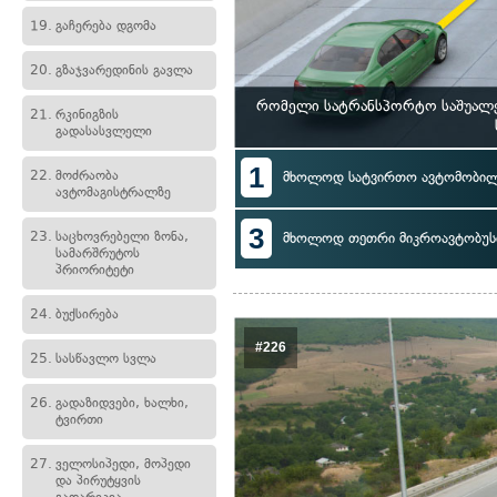
19.
გაჩერება დგომა
20.
გზაჯვარედინის გავლა
რომელი სატრანსპორტო საშუალებ
21.
რკინიგზის
გადასასვლელი
1
22.
მოძრაობა
მხოლოდ სატვირთო ავტომობი
ავტომაგისტრალზე
3
23.
საცხოვრებელი ზონა,
მხოლოდ თეთრი მიკროავტობუს
სამარშრუტოს
პრიორიტეტი
24.
ბუქსირება
#226
25.
სასწავლო სვლა
26.
გადაზიდვები, ხალხი,
ტვირთი
27.
ველოსიპედი, მოპედი
და პირუტყვის