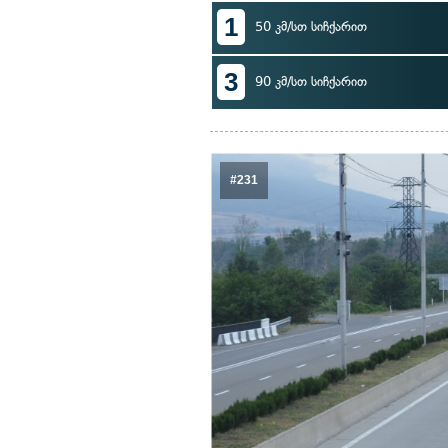
1
50 კმ/სთ სიჩქარით
3
90 კმ/სთ სიჩქარით
#231