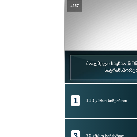
#257
მოცემული საგზაო ნიშნ
სატრანსპორტო
1
110 კმ/სთ სიჩქარით
3
70 კმ/სთ სიჩქარით