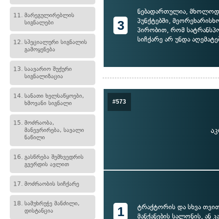
ნებადართულია, მხოლოდ
11.
მარეგულირებლის
პუნქტებში, მეორეხარისხო
3
სიგნალები
პირობით, რომ სატრანსპ
სიჩქარე არ უნდა აღემატ
12.
სპეციალური სიგნალის
გამოყენება
13.
საავარიო შუქური
სიგნალიზაცია
14.
სანათი ხელსაწყოები,
#573
ხმოვანი სიგნალი
15.
მოძრაობა,
აკ
მანევრირება, სავალი
ნაწილი
16.
გასწრება შემხვედრის
გვერდის ავლით
17.
მოძრაობის სიჩქარე
18.
სამუხრუჭე მანძილი,
ტრაქტორის და სხვა თვი
1
დისტანცია
მანქანების სალონის, ან კ