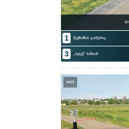
მ
1
შუქნიშნის გასწვრივ
3
„სდექ“ ხაზთან
#415