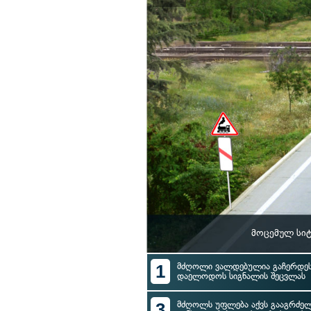
მოცემულ სიტ
1
მძღოლი ვალდებულია გაჩერდეს 
დაელოდოს სიგნალის შეცვლას
3
მძღოლს უფლება აქვს გააგრძე