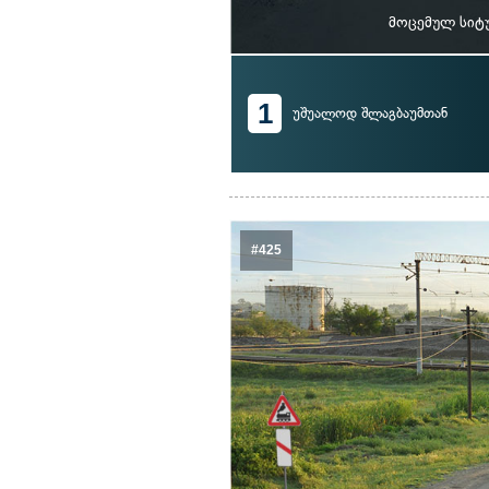
მოცემულ სიტ
1
უშუალოდ შლაგბაუმთან
#425