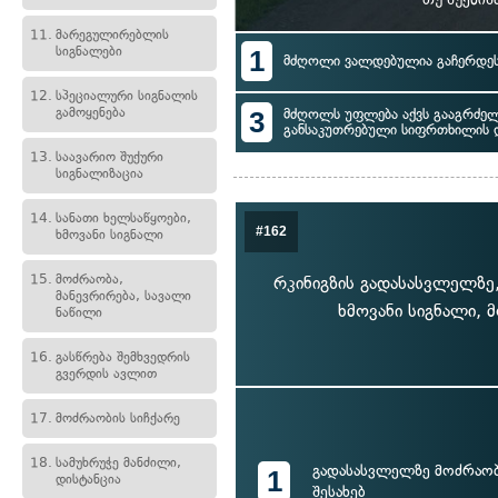
11.
მარეგულირებლის
სიგნალები
1
მძღოლი ვალდებულია გაჩერდეს 
12.
სპეციალური სიგნალის
გამოყენება
3
მძღოლს უფლება აქვს გააგრძე
განსაკუთრებული სიფრთხილის 
13.
საავარიო შუქური
სიგნალიზაცია
14.
სანათი ხელსაწყოები,
#162
ხმოვანი სიგნალი
15.
მოძრაობა,
რკინიგზის გადასასვლელზე,
მანევრირება, სავალი
ხმოვანი სიგნალი, 
ნაწილი
16.
გასწრება შემხვედრის
გვერდის ავლით
17.
მოძრაობის სიჩქარე
18.
სამუხრუჭე მანძილი,
გადასასვლელზე მოძრაობ
1
დისტანცია
შესახებ