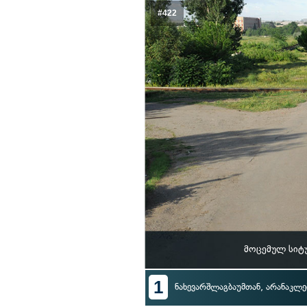
#422
მოცემულ სიტ
1
ნახევარშლაგბაუმთან, არანაკლებ