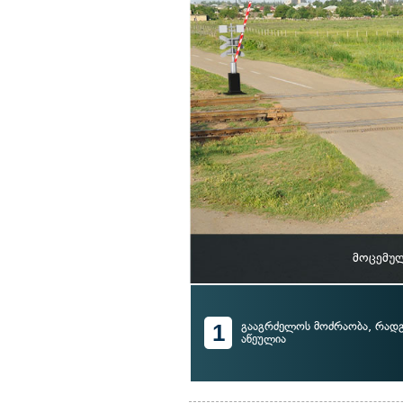
მოცემულ
1
გააგრძელოს მოძრაობა, რადგ
აწეულია