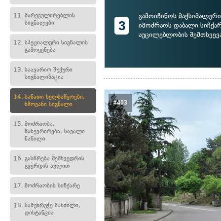
გამოიჩინოს მაქსიმალურ
11.
მარეგულირებლის
3
სიგნალები
იმოძრაოს დაბალი სიჩქა
აუცილებლობის შემთხვევ
12.
სპეციალური სიგნალის
გამოყენება
13.
საავარიო შუქური
სიგნალიზაცია
14.
სანათი ხელსაწყოები,
#403
ხმოვანი სიგნალი
15.
მოძრაობა,
მანევრირება, სავალი
ნაწილი
16.
გასწრება შემხვედრის
გვერდის ავლით
17.
მოძრაობის სიჩქარე
18.
სამუხრუჭე მანძილი,
დისტანცია