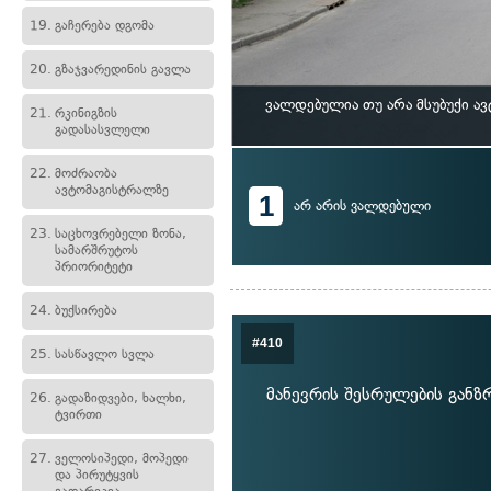
19.
გაჩერება დგომა
20.
გზაჯვარედინის გავლა
ვალდებულია თუ არა მსუბუქი ა
21.
რკინიგზის
გადასასვლელი
22.
მოძრაობა
ავტომაგისტრალზე
1
არ არის ვალდებული
23.
საცხოვრებელი ზონა,
სამარშრუტოს
პრიორიტეტი
24.
ბუქსირება
#410
25.
სასწავლო სვლა
მანევრის შესრულების განზ
26.
გადაზიდვები, ხალხი,
ტვირთი
27.
ველოსიპედი, მოპედი
და პირუტყვის