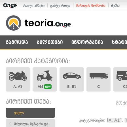
ახალი ამბები
განტვირთვა
მართვის მოწმობა
ძებნა
გამოცდა
ბილეთები
ინფორმაცია
სტატი
აირჩიეთ კატეგორია:
A, A1
AM
B, B1
C
C
NEW
აირჩიეთ თემა:
მოძ
ყველა
კატეგორიები:
[A, A1]
,
[
1.
მძღოლი, მგზავრი და