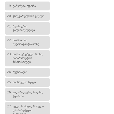
19.
გაჩერება დგომა
20.
გზაჯვარედინის გავლა
21.
რკინიგზის
გადასასვლელი
22.
მოძრაობა
ავტომაგისტრალზე
23.
საცხოვრებელი ზონა,
სამარშრუტოს
პრიორიტეტი
24.
ბუქსირება
25.
სასწავლო სვლა
26.
გადაზიდვები, ხალხი,
ტვირთი
27.
ველოსიპედი, მოპედი
და პირუტყვის