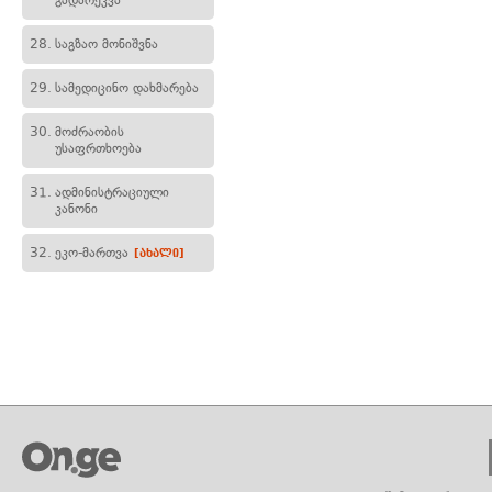
გადარეკვა
28.
საგზაო მონიშვნა
29.
სამედიცინო დახმარება
30.
მოძრაობის
უსაფრთხოება
31.
ადმინისტრაციული
კანონი
32.
ეკო-მართვა
[ახალი]