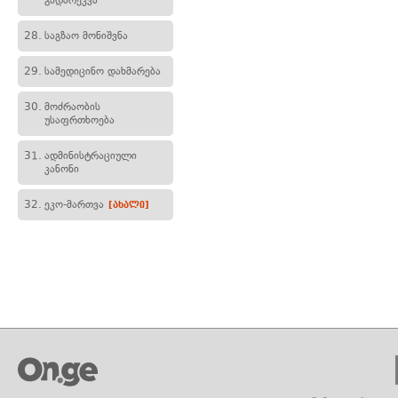
გადარეკვა
28.
საგზაო მონიშვნა
29.
სამედიცინო დახმარება
30.
მოძრაობის
უსაფრთხოება
31.
ადმინისტრაციული
კანონი
32.
ეკო-მართვა
[ახალი]