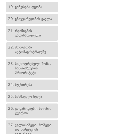
19.
გაჩერება დგომა
20.
გზაჯვარედინის გავლა
21.
რკინიგზის
გადასასვლელი
22.
მოძრაობა
ავტომაგისტრალზე
23.
საცხოვრებელი ზონა,
სამარშრუტოს
პრიორიტეტი
24.
ბუქსირება
25.
სასწავლო სვლა
26.
გადაზიდვები, ხალხი,
ტვირთი
27.
ველოსიპედი, მოპედი
და პირუტყვის