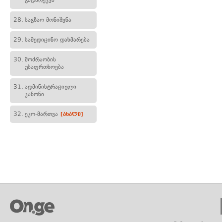
გადარეკვა
28.
საგზაო მონიშვნა
29.
სამედიცინო დახმარება
30.
მოძრაობის
უსაფრთხოება
31.
ადმინისტრაციული
კანონი
32.
ეკო-მართვა
[ახალი]