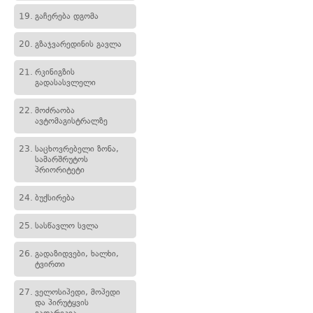
19.
გაჩერება დგომა
20.
გზაჯვარედინის გავლა
21.
რკინიგზის
გადასასვლელი
22.
მოძრაობა
ავტომაგისტრალზე
23.
საცხოვრებელი ზონა,
სამარშრუტოს
პრიორიტეტი
24.
ბუქსირება
25.
სასწავლო სვლა
26.
გადაზიდვები, ხალხი,
ტვირთი
27.
ველოსიპედი, მოპედი
და პირუტყვის