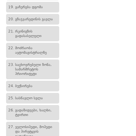
19.
გაჩერება დგომა
20.
გზაჯვარედინის გავლა
21.
რკინიგზის
გადასასვლელი
22.
მოძრაობა
ავტომაგისტრალზე
23.
საცხოვრებელი ზონა,
სამარშრუტოს
პრიორიტეტი
24.
ბუქსირება
25.
სასწავლო სვლა
26.
გადაზიდვები, ხალხი,
ტვირთი
27.
ველოსიპედი, მოპედი
და პირუტყვის