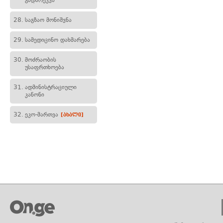
გადარეკვა
28.
საგზაო მონიშვნა
29.
სამედიცინო დახმარება
30.
მოძრაობის
უსაფრთხოება
31.
ადმინისტრაციული
კანონი
32.
ეკო-მართვა
[ახალი]