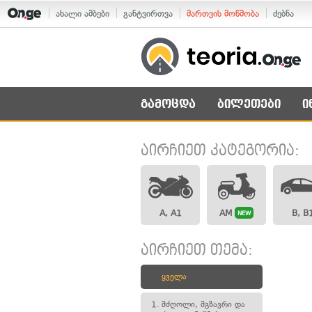
ახალი ამბები
განტვირთვა
მართვის მოწმობა
ძებნა
გამოცდა
ბილეთები
ი
აირჩიეთ კატეგორია:
A, A1
AM
B, B
NEW
აირჩიეთ თემა:
ყველა
1.
მძღოლი, მგზავრი და