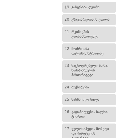
19.
გაჩერება დგომა
20.
გზაჯვარედინის გავლა
21.
რკინიგზის
გადასასვლელი
22.
მოძრაობა
ავტომაგისტრალზე
23.
საცხოვრებელი ზონა,
სამარშრუტოს
პრიორიტეტი
24.
ბუქსირება
25.
სასწავლო სვლა
26.
გადაზიდვები, ხალხი,
ტვირთი
27.
ველოსიპედი, მოპედი
და პირუტყვის