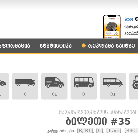
iOS
ივარჯი
გადმო
ნფორმაცია
სტატისტიკა
რეკლამა საიტზე
1
C
C1
D
D1
მარეგულირებლის სიგნალები
ბილეთი #35
კატეგორიები:
[B, B1]
,
[C]
,
[Tram]
,
[B+C1