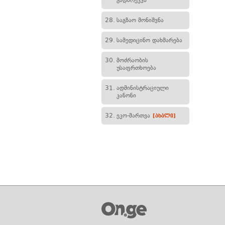
გადარეკვა
28.
საგზაო მონიშვნა
29.
სამედიცინო დახმარება
30.
მოძრაობის
უსაფრთხოება
31.
ადმინისტრაციული
კანონი
32.
ეკო-მართვა
[ახალი]