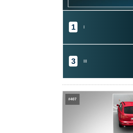
1
I
3
III
#407