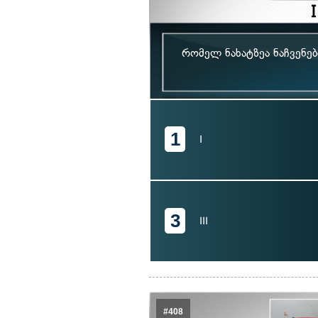
რომელ ნახატზეა ნაჩვენე
1
I
3
III
#408