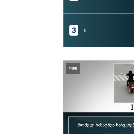
3
III
#406
რომელ ნახატზეა ნაჩვენე