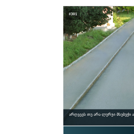
#301
არღვევს თუ არა ლურჯი მსუბუქი 