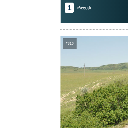
1
არღვევს
#310