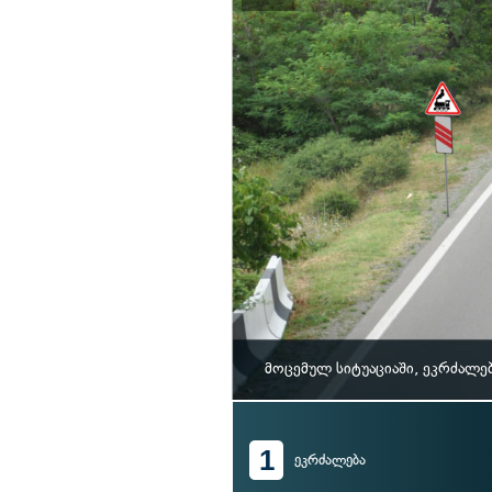
მოცემულ სიტუაციაში, ეკრძალე
1
ეკრძალება