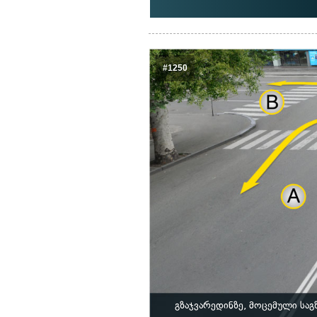
#1250
გზაჯვარედინზე, მოცემული საგ