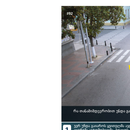
#92
რა თანამიმდევრობით უნდა გ
ჯერ უნდა გაიაროს ყვითელმა ავ
ლურჯმა ავტომობილმა, ბოლოს 