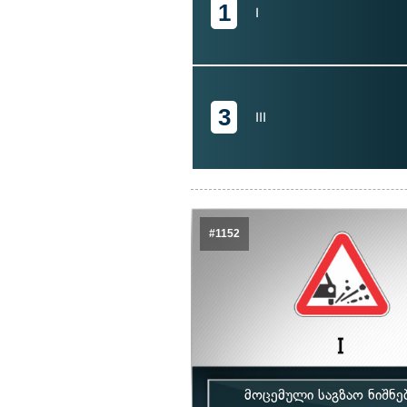
1
I
3
III
#1152
მოცემული საგზაო ნიშნე