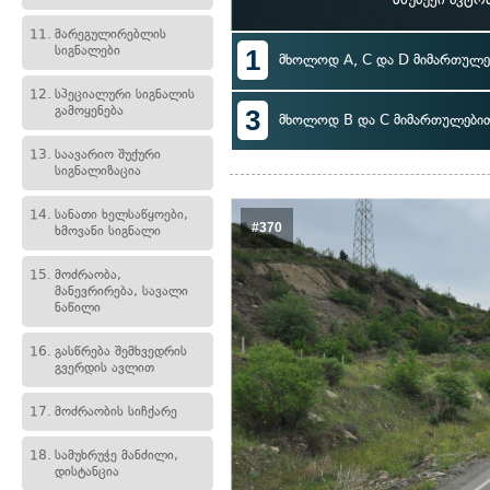
11.
მარეგულირებლის
სიგნალები
1
მხოლოდ A, C და D მიმართულე
12.
სპეციალური სიგნალის
გამოყენება
3
მხოლოდ B და C მიმართულები
13.
საავარიო შუქური
სიგნალიზაცია
14.
სანათი ხელსაწყოები,
#370
ხმოვანი სიგნალი
15.
მოძრაობა,
მანევრირება, სავალი
ნაწილი
16.
გასწრება შემხვედრის
გვერდის ავლით
17.
მოძრაობის სიჩქარე
18.
სამუხრუჭე მანძილი,
დისტანცია