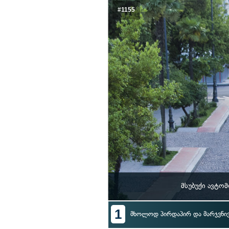
#1155
მსუბუქი ავტო
1
მხოლოდ პირდაპირ და მარჯვნი