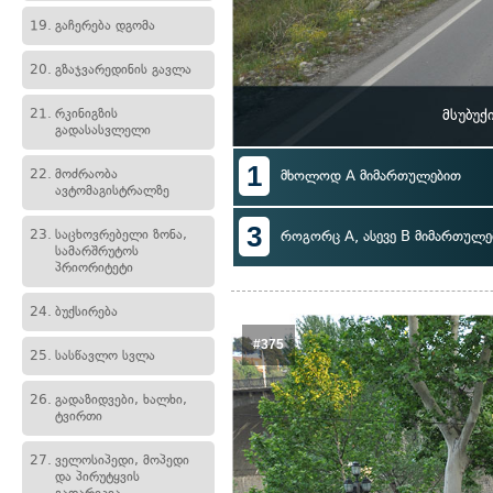
19.
გაჩერება დგომა
20.
გზაჯვარედინის გავლა
21.
რკინიგზის
მსუბუქ
გადასასვლელი
1
22.
მოძრაობა
მხოლოდ A მიმართულებით
ავტომაგისტრალზე
3
23.
საცხოვრებელი ზონა,
როგორც A, ასევე B მიმართულე
სამარშრუტოს
პრიორიტეტი
24.
ბუქსირება
#375
25.
სასწავლო სვლა
26.
გადაზიდვები, ხალხი,
ტვირთი
27.
ველოსიპედი, მოპედი
და პირუტყვის