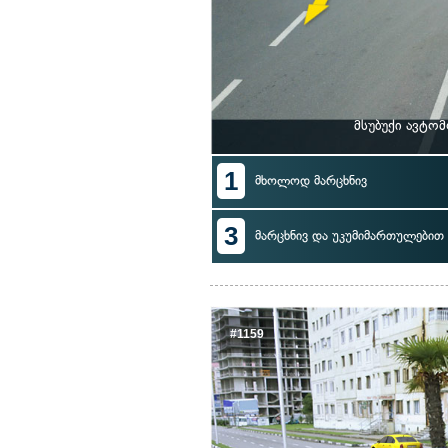
მსუბუქი ავტო
1
მხოლოდ მარცხნივ
3
მარცხნივ და უკუმიმართულებით 
#1159