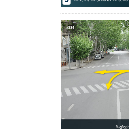
#384
მსუბუქ