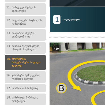
11.
მარეგულირებლის
სიგნალები
1
ვალდებულია
12.
სპეციალური სიგნალის
გამოყენება
13.
საავარიო შუქური
სიგნალიზაცია
14.
სანათი ხელსაწყოები,
#10
ხმოვანი სიგნალი
15.
მოძრაობა,
მანევრირება, სავალი
ნაწილი
16.
გასწრება შემხვედრის
გვერდის ავლით
17.
მოძრაობის სიჩქარე
18.
სამუხრუჭე მანძილი,
დისტანცია