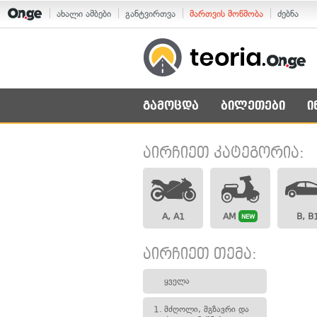
ახალი ამბები
განტვირთვა
მართვის მოწმობა
ძებნა
გამოცდა
ბილეთები
ი
აირჩიეთ კატეგორია:
A, A1
AM
B, B
NEW
აირჩიეთ თემა:
ყველა
1.
მძღოლი, მგზავრი და