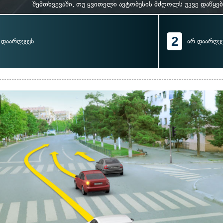
შემთხვევაში, თუ ყვითელი ავტობუსის მძღოლს უკვე დაწყებ
2
დაარღვევს
არ დაარღვე