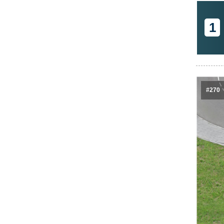
1
#270