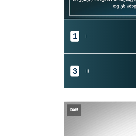
თუ ეს აძ
1
I
3
III
#665