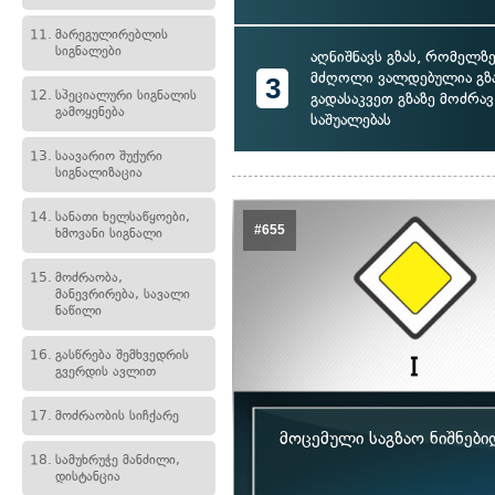
11.
მარეგულირებლის
სიგნალები
აღნიშნავს გზას, რომელზ
მძღოლი ვალდებულია გზ
3
12.
სპეციალური სიგნალის
გადასაკვეთ გზაზე მოძრა
გამოყენება
საშუალებას
13.
საავარიო შუქური
სიგნალიზაცია
14.
სანათი ხელსაწყოები,
#655
ხმოვანი სიგნალი
15.
მოძრაობა,
მანევრირება, სავალი
ნაწილი
16.
გასწრება შემხვედრის
გვერდის ავლით
17.
მოძრაობის სიჩქარე
მოცემული საგზაო ნიშნები
18.
სამუხრუჭე მანძილი,
დისტანცია