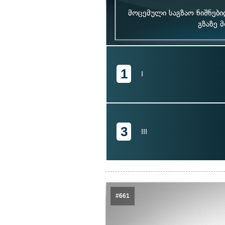
მოცემული საგზაო ნიშნებ
გზაზე 
1
I
3
III
#661