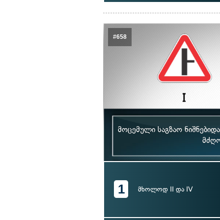
#658
მოცემული საგზაო ნიშნებიდ
მძღო
1
მხოლოდ II და IV