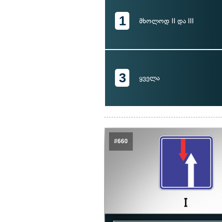
1
მხოლოდ II და III
3
ყველა
#660