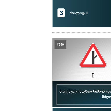
3
მხოლოდ II
#659
მოცემული საგზაო ნიშნებიდ
მძღო