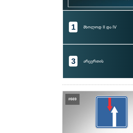
1
მხოლოდ II და IV
3
არცერთის
#669