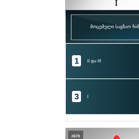
მოცემული საგზაო ნი
1
II და III
3
I
#670