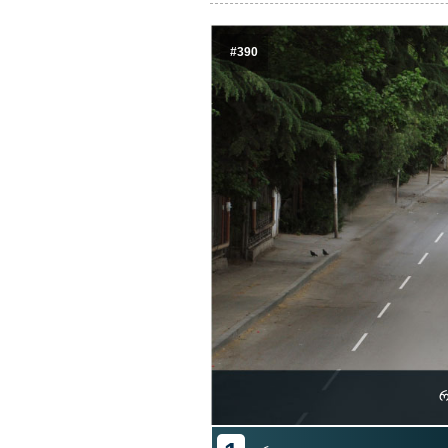
#390
რ