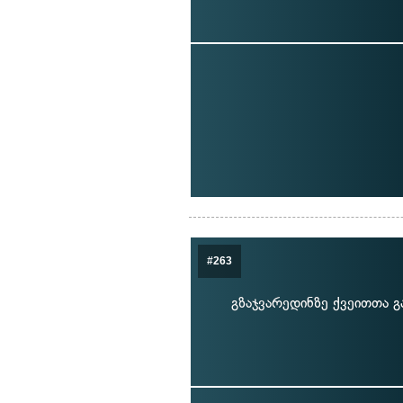
#263
გზაჯვარედინზე ქვეითთა გ