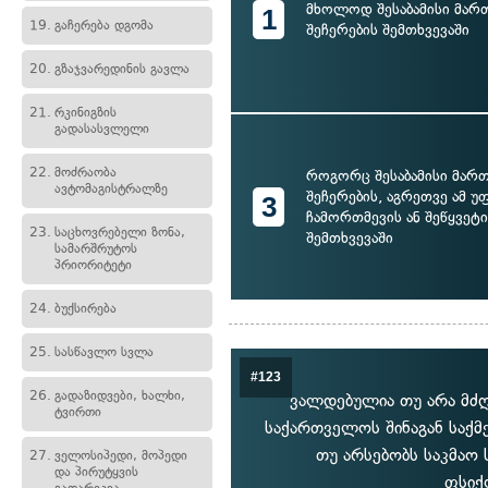
მხოლოდ შესაბამისი მარ
1
19.
გაჩერება დგომა
შეჩერების შემთხვევაში
20.
გზაჯვარედინის გავლა
21.
რკინიგზის
გადასასვლელი
22.
მოძრაობა
როგორც შესაბამისი მარ
ავტომაგისტრალზე
შეჩერების, აგრეთვე ამ უ
3
ჩამორთმევის ან შეწყვეტის
23.
საცხოვრებელი ზონა,
შემთხვევაში
სამარშრუტოს
პრიორიტეტი
24.
ბუქსირება
25.
სასწავლო სვლა
#123
26.
გადაზიდვები, ხალხი,
ვალდებულია თუ არა მძ
ტვირთი
საქართველოს შინაგან საქმ
თუ არსებობს საკმა
27.
ველოსიპედი, მოპედი
და პირუტყვის
ფსიქ