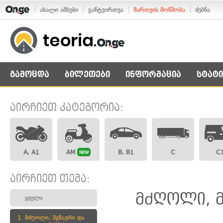
ახალი ამბები
განტვირთვა
მართვის მოწმობა
ძებნა
გამოცდა
ბილეთები
ინფორმაცია
სტატი
აირჩიეთ კატეგორია:
A, A1
AM
B, B1
C
C
NEW
აირჩიეთ თემა:
მძღოლი, მ
ყველა
1.
მძღოლი, მგზავრი და