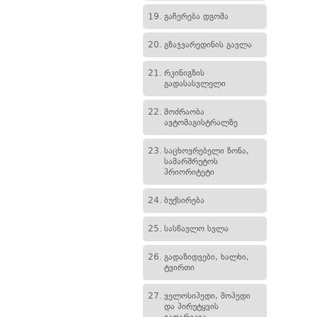
19.
გაჩერება დგომა
20.
გზაჯვარედინის გავლა
21.
რკინიგზის
გადასასვლელი
22.
მოძრაობა
ავტომაგისტრალზე
23.
საცხოვრებელი ზონა,
სამარშრუტოს
პრიორიტეტი
24.
ბუქსირება
25.
სასწავლო სვლა
26.
გადაზიდვები, ხალხი,
ტვირთი
27.
ველოსიპედი, მოპედი
და პირუტყვის