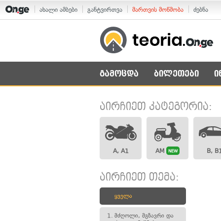
ახალი ამბები
განტვირთვა
მართვის მოწმობა
ძებნა
გამოცდა
ბილეთები
ი
აირჩიეთ კატეგორია:
A, A1
AM
B, B
NEW
აირჩიეთ თემა:
ყველა
1.
მძღოლი, მგზავრი და