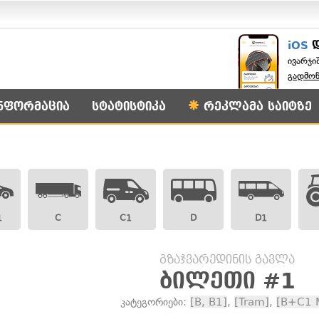
iOS
ივარჯი
გადმო
ნფორმაცია
სტატისტიკა
რეკლამა საიტზე
1
C
C1
D
D1
გზაჯვარედინის გავლა
ბილეთი #1
კატეგორიები:
[B, B1]
,
[Tram]
,
[B+C1 M