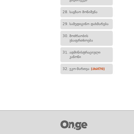
გადარეკვა
28.
საგზაო მონიშვნა
29.
სამედიცინო დახმარება
30.
მოძრაობის
უსაფრთხოება
31.
ადმინისტრაციული
კანონი
32.
ეკო-მართვა
[ახალი]