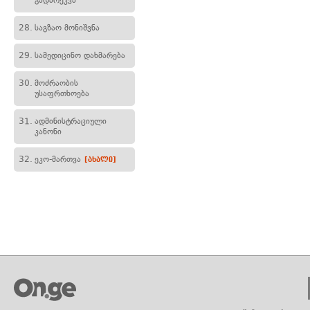
გადარეკვა
28.
საგზაო მონიშვნა
29.
სამედიცინო დახმარება
30.
მოძრაობის
უსაფრთხოება
31.
ადმინისტრაციული
კანონი
32.
ეკო-მართვა
[ახალი]