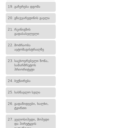
19.
გაჩერება დგომა
20.
გზაჯვარედინის გავლა
21.
რკინიგზის
გადასასვლელი
22.
მოძრაობა
ავტომაგისტრალზე
23.
საცხოვრებელი ზონა,
სამარშრუტოს
პრიორიტეტი
24.
ბუქსირება
25.
სასწავლო სვლა
26.
გადაზიდვები, ხალხი,
ტვირთი
27.
ველოსიპედი, მოპედი
და პირუტყვის