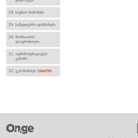
გადარეკვა
28.
საგზაო მონიშვნა
29.
სამედიცინო დახმარება
30.
მოძრაობის
უსაფრთხოება
31.
ადმინისტრაციული
კანონი
32.
ეკო-მართვა
[ახალი]