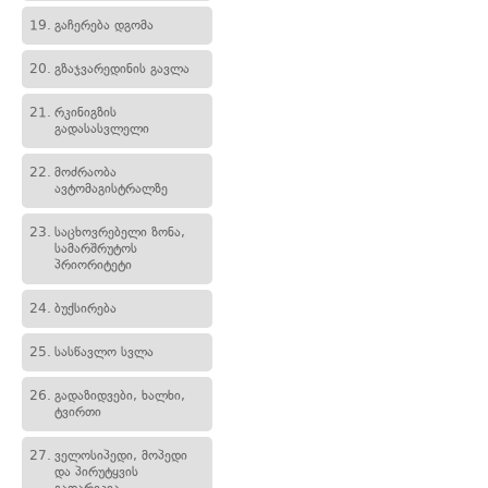
19.
გაჩერება დგომა
20.
გზაჯვარედინის გავლა
21.
რკინიგზის
გადასასვლელი
22.
მოძრაობა
ავტომაგისტრალზე
23.
საცხოვრებელი ზონა,
სამარშრუტოს
პრიორიტეტი
24.
ბუქსირება
25.
სასწავლო სვლა
26.
გადაზიდვები, ხალხი,
ტვირთი
27.
ველოსიპედი, მოპედი
და პირუტყვის