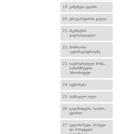
19.
გაჩერება დგომა
20.
გზაჯვარედინის გავლა
21.
რკინიგზის
გადასასვლელი
22.
მოძრაობა
ავტომაგისტრალზე
23.
საცხოვრებელი ზონა,
სამარშრუტოს
პრიორიტეტი
24.
ბუქსირება
25.
სასწავლო სვლა
26.
გადაზიდვები, ხალხი,
ტვირთი
27.
ველოსიპედი, მოპედი
და პირუტყვის