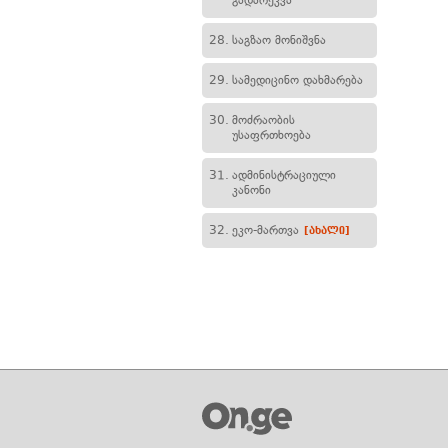
გადარეკვა
28.
საგზაო მონიშვნა
29.
სამედიცინო დახმარება
30.
მოძრაობის
უსაფრთხოება
31.
ადმინისტრაციული
კანონი
32.
ეკო-მართვა
[ახალი]