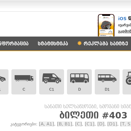
iOS
ივარჯი
გადმო
ნფორმაცია
სტატისტიკა
რეკლამა საიტზე
1
C
C1
D
D1
სანათი ხელსაწყოები, ხმოვანი სი
ბილეთი #403
კატეგორიები:
[A, A1]
,
[B, B1]
,
[C]
,
[C1]
,
[D]
,
[D1]
,
[T, S