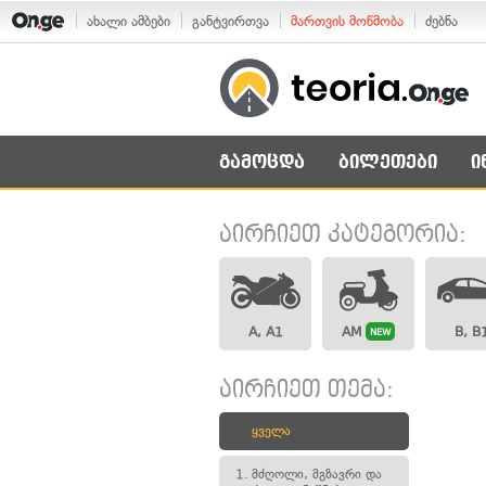
ახალი ამბები
განტვირთვა
მართვის მოწმობა
ძებნა
გამოცდა
ბილეთები
ი
აირჩიეთ კატეგორია:
A, A1
AM
B, B
NEW
აირჩიეთ თემა:
ყველა
1.
მძღოლი, მგზავრი და