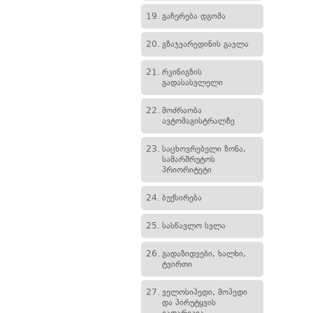
19.
გაჩერება დგომა
20.
გზაჯვარედინის გავლა
21.
რკინიგზის
გადასასვლელი
22.
მოძრაობა
ავტომაგისტრალზე
23.
საცხოვრებელი ზონა,
სამარშრუტოს
პრიორიტეტი
24.
ბუქსირება
25.
სასწავლო სვლა
26.
გადაზიდვები, ხალხი,
ტვირთი
27.
ველოსიპედი, მოპედი
და პირუტყვის