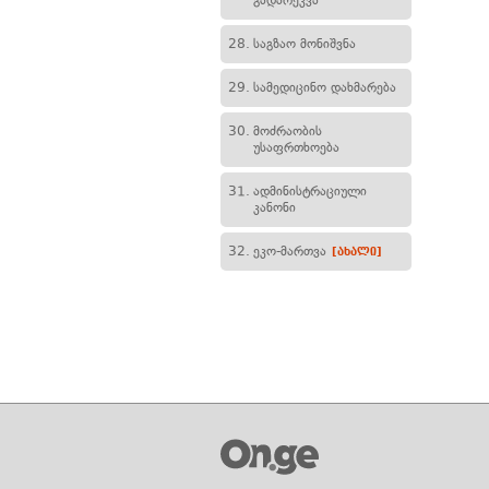
გადარეკვა
28.
საგზაო მონიშვნა
29.
სამედიცინო დახმარება
30.
მოძრაობის
უსაფრთხოება
31.
ადმინისტრაციული
კანონი
32.
ეკო-მართვა
[ახალი]