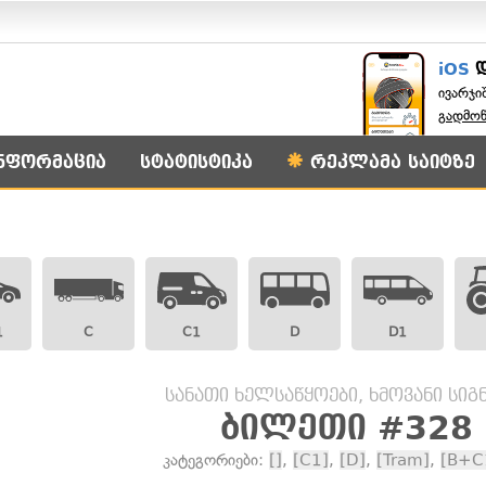
iOS
ივარჯი
გადმო
ნფორმაცია
სტატისტიკა
რეკლამა საიტზე
1
C
C1
D
D1
სანათი ხელსაწყოები, ხმოვანი სი
ბილეთი #328
კატეგორიები:
[]
,
[C1]
,
[D]
,
[Tram]
,
[B+C1