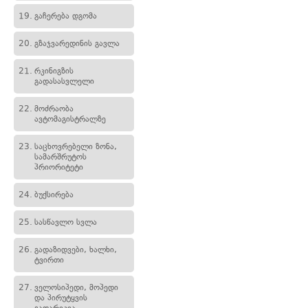
19.
გაჩერება დგომა
20.
გზაჯვარედინის გავლა
21.
რკინიგზის
გადასასვლელი
22.
მოძრაობა
ავტომაგისტრალზე
23.
საცხოვრებელი ზონა,
სამარშრუტოს
პრიორიტეტი
24.
ბუქსირება
25.
სასწავლო სვლა
26.
გადაზიდვები, ხალხი,
ტვირთი
27.
ველოსიპედი, მოპედი
და პირუტყვის