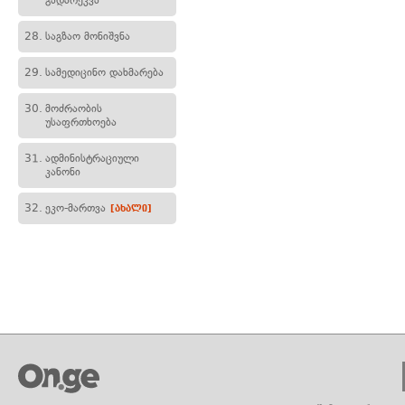
გადარეკვა
28.
საგზაო მონიშვნა
29.
სამედიცინო დახმარება
30.
მოძრაობის
უსაფრთხოება
31.
ადმინისტრაციული
კანონი
32.
ეკო-მართვა
[ახალი]