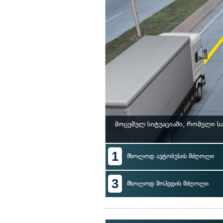
მოცემულ სიტუაციაში, რომელი 
1
მხოლოდ ავტობუსის მძღოლი
3
მხოლოდ მოპედის მძღოლი