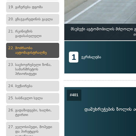
19.
გაჩერება დგომა
20.
გზაჯვარედინის გავლა
მსუბუქი ავტომობილის მძღოლი გა
21.
რკინიგზის
ი
გადასასვლელი
22.
მოძრაობა
ავტომაგისტრალზე
1
ეკრძალება
23.
საცხოვრებელი ზონა,
სამარშრუტოს
პრიორიტეტი
24.
ბუქსირება
#401
25.
სასწავლო სვლა
დამუხრუჭების ზოლის ა
26.
გადაზიდვები, ხალხი,
ტვირთი
27.
ველოსიპედი, მოპედი
და პირუტყვის