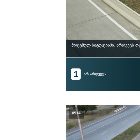
მოცემულ სიტუაციაში, არღვევს 
1
არ არღვევს
#514