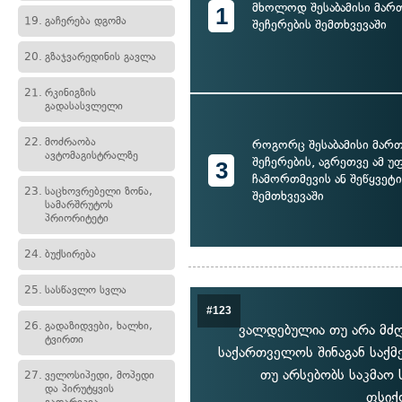
მხოლოდ შესაბამისი მარ
1
19.
გაჩერება დგომა
შეჩერების შემთხვევაში
20.
გზაჯვარედინის გავლა
21.
რკინიგზის
გადასასვლელი
22.
მოძრაობა
როგორც შესაბამისი მარ
ავტომაგისტრალზე
შეჩერების, აგრეთვე ამ უ
3
ჩამორთმევის ან შეწყვეტის
23.
საცხოვრებელი ზონა,
შემთხვევაში
სამარშრუტოს
პრიორიტეტი
24.
ბუქსირება
25.
სასწავლო სვლა
#123
26.
გადაზიდვები, ხალხი,
ვალდებულია თუ არა მძ
ტვირთი
საქართველოს შინაგან საქმ
თუ არსებობს საკმა
27.
ველოსიპედი, მოპედი
და პირუტყვის
ფსიქ