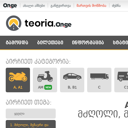
ახალი ამბები
განტვირთვა
მართვის მოწმობა
ძებნა
გამოცდა
ბილეთები
ინფორმაცია
სტატი
აირჩიეთ კატეგორია:
A, A1
AM
B, B1
C
C
NEW
აირჩიეთ თემა:
მძღოლი, მ
ყველა
1.
მძღოლი, მგზავრი და