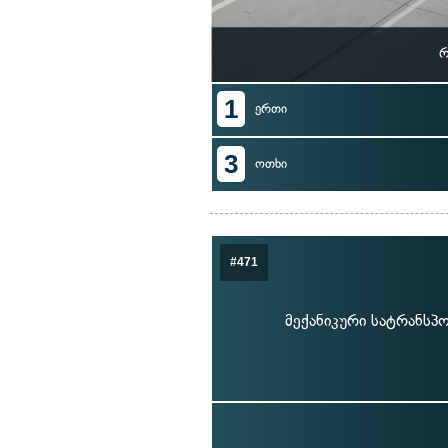
რ
1
ერთი
3
ოთხი
#471
მექანიკური სატრანსპ