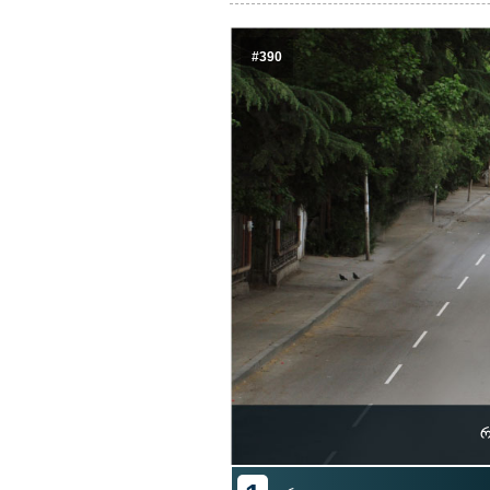
#390
რ