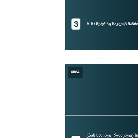
3
600 მეტრზე ნაკლებ მანძ
#884
გზის ნაწილი, რომელიც 