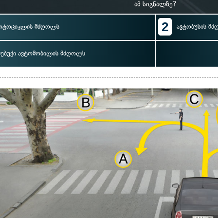
ამ სიგნალზე?
2
ოტოციკლის მძღოლს
ავტობუსის მ
სუბუქი ავტომობილის მძღოლს