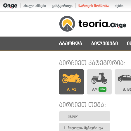
ახალი ამბები
განტვირთვა
მართვის მოწმობა
ძებნა
გამოცდა
ბილეთები
ი
აირჩიეთ კატეგორია:
A, A1
AM
B, B
NEW
აირჩიეთ თემა:
ყველა
1.
მძღოლი, მგზავრი და