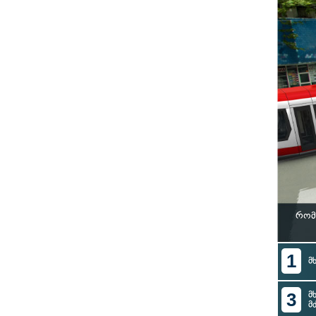
რომ
1
მ
3
მ
მ