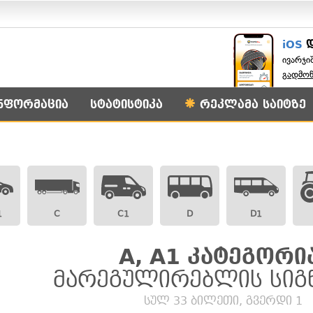
iOS
ივარჯი
გადმო
ნფორმაცია
სტატისტიკა
რეკლამა საიტზე
1
C
C1
D
D1
A, A1 კატეგორი
მარეგულირებლის სიგ
სულ 33 ბილეთი, გვერდი 1