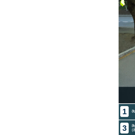
1
მ
3
მ
(