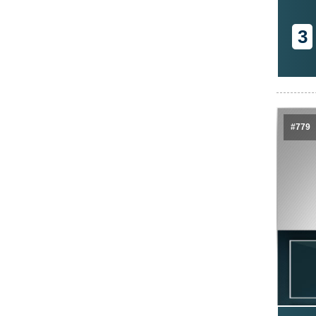
3
#779