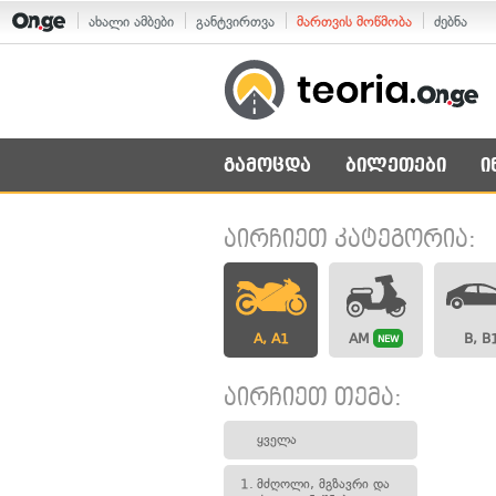
ახალი ამბები
განტვირთვა
მართვის მოწმობა
ძებნა
გამოცდა
ბილეთები
ი
აირჩიეთ კატეგორია:
A, A1
AM
B, B
NEW
აირჩიეთ თემა:
ყველა
1.
მძღოლი, მგზავრი და