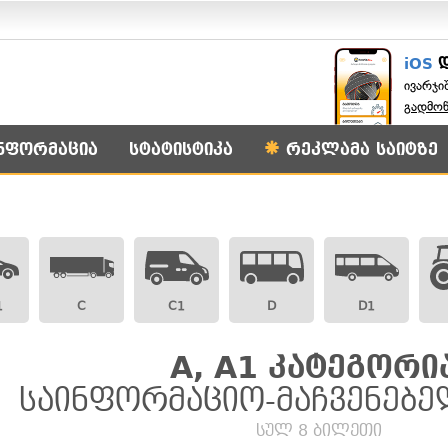
iOS
ივარჯი
გადმო
ნფორმაცია
სტატისტიკა
რეკლამა საიტზე
1
C
C1
D
D1
A, A1 კატეგორი
საინფორმაციო-მაჩვენებე
სულ 8 ბილეთი