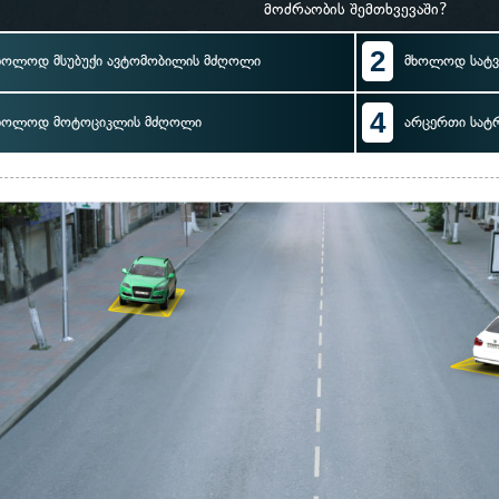
მოძრაობის შემთხვევაში?
2
ხოლოდ მსუბუქი ავტომობილის მძღოლი
მხოლოდ სატ
4
ხოლოდ მოტოციკლის მძღოლი
არცერთი სატ