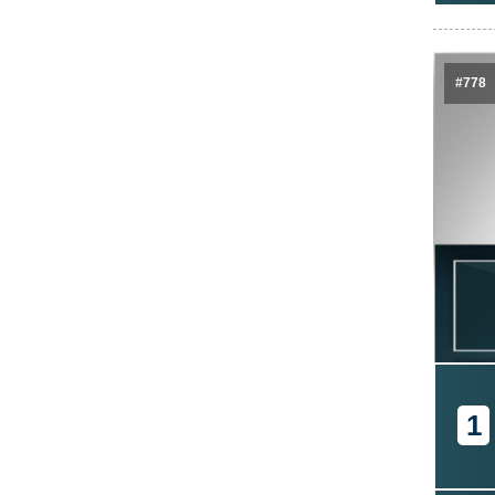
#778
1