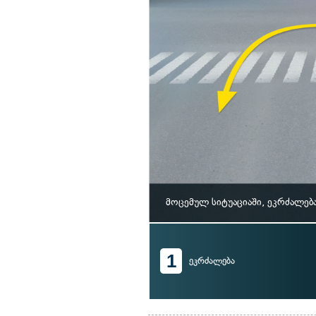
მოცემულ სიტუაციაში, ეკრძალებ
1
ეკრძალება