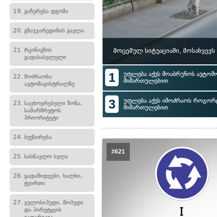
19.
გაჩერება დგომა
20.
გზაჯვარედინის გავლა
21.
რკინიგზის
მოცემულ სიტუაციაში, მოსახვევ
გადასასვლელი
1
უფლება აქვს მოაბრუნოს ავტომ
22.
მოძრაობა
მიმართულებით
ავტომაგისტრალზე
3
უფლება აქვს იმოძრაოს როგორც
23.
საცხოვრებელი ზონა,
მიმართულებით
სამარშრუტოს
პრიორიტეტი
24.
ბუქსირება
#621
25.
სასწავლო სვლა
26.
გადაზიდვები, ხალხი,
ტვირთი
27.
ველოსიპედი, მოპედი
და პირუტყვის