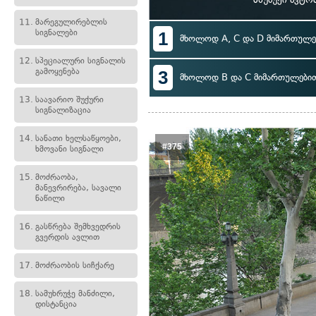
11.
მარეგულირებლის
სიგნალები
1
მხოლოდ A, C და D მიმართულე
12.
სპეციალური სიგნალის
გამოყენება
3
მხოლოდ B და C მიმართულები
13.
საავარიო შუქური
სიგნალიზაცია
14.
სანათი ხელსაწყოები,
#375
ხმოვანი სიგნალი
15.
მოძრაობა,
მანევრირება, სავალი
ნაწილი
16.
გასწრება შემხვედრის
გვერდის ავლით
17.
მოძრაობის სიჩქარე
18.
სამუხრუჭე მანძილი,
დისტანცია