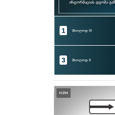
ინფორმაციას დგომა-გაჩ
1
მხოლოდ III
3
მხოლოდ II
#1204