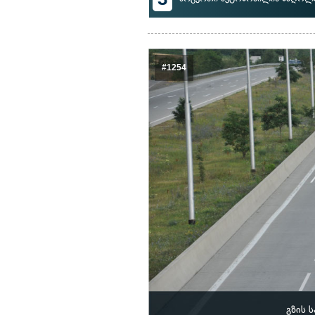
#1254
გზის 