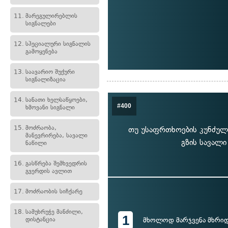
11.
მარეგულირებლის
სიგნალები
12.
სპეციალური სიგნალის
გამოყენება
13.
საავარიო შუქური
სიგნალიზაცია
14.
სანათი ხელსაწყოები,
#400
ხმოვანი სიგნალი
15.
მოძრაობა,
თუ უსაფრთხოების კუნძულ
მანევრირება, სავალი
გზის სავალი
ნაწილი
16.
გასწრება შემხვედრის
გვერდის ავლით
17.
მოძრაობის სიჩქარე
18.
სამუხრუჭე მანძილი,
1
დისტანცია
მხოლოდ მარჯვენა მხრი