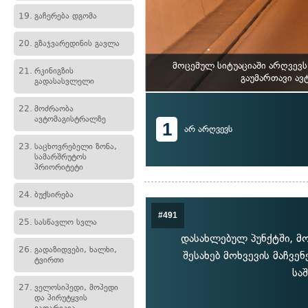
19.
გაჩერება დგომა
20.
გზაჯვარედინის გავლა
მოცემულ სიტუაციაში არღვევ
21.
რკინიგზის
გაუმართავი ავ
გადასასვლელი
22.
მოძრაობა
ავტომაგისტრალზე
1
არ არღვევს
23.
საცხოვრებელი ზონა,
სამარშრუტოს
პრიორიტეტი
24.
ბუქსირება
#491
25.
სასწავლო სვლა
დასახლებულ პუნქტში, მ
26.
გადაზიდვები, ხალხი,
შესახებ მოხვევის მაჩვ
ტვირთი
სა
27.
ველოსიპედი, მოპედი
და პირუტყვის