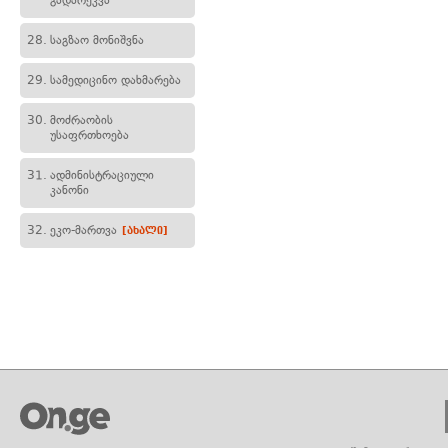
გადარეკვა
28.
საგზაო მონიშვნა
29.
სამედიცინო დახმარება
30.
მოძრაობის
უსაფრთხოება
31.
ადმინისტრაციული
კანონი
32.
ეკო-მართვა
[ახალი]