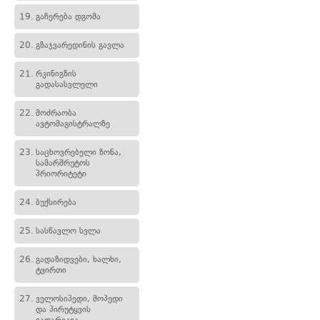
19.
გაჩერება დგომა
20.
გზაჯვარედინის გავლა
21.
რკინიგზის
გადასასვლელი
22.
მოძრაობა
ავტომაგისტრალზე
23.
საცხოვრებელი ზონა,
სამარშრუტოს
პრიორიტეტი
24.
ბუქსირება
25.
სასწავლო სვლა
26.
გადაზიდვები, ხალხი,
ტვირთი
27.
ველოსიპედი, მოპედი
და პირუტყვის