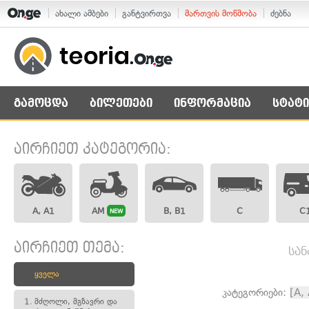
ახალი ამბები
განტვირთვა
მართვის მოწმობა
ძებნა
გამოცდა
ბილეთები
ინფორმაცია
სტატი
აირჩიეთ კატეგორია:
A, A1
AM
B, B1
C
C
NEW
აირჩიეთ თემა:
სან
ყველა
კატეგორიები:
[A,
1.
მძღოლი, მგზავრი და