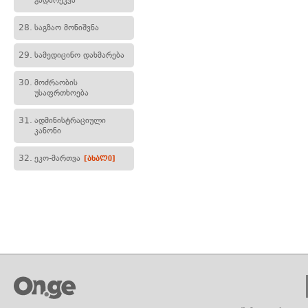
გადარეკვა
28.
საგზაო მონიშვნა
29.
სამედიცინო დახმარება
30.
მოძრაობის
უსაფრთხოება
31.
ადმინისტრაციული
კანონი
32.
ეკო-მართვა
[ახალი]