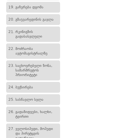
19.
გაჩერება დგომა
20.
გზაჯვარედინის გავლა
21.
რკინიგზის
გადასასვლელი
22.
მოძრაობა
ავტომაგისტრალზე
23.
საცხოვრებელი ზონა,
სამარშრუტოს
პრიორიტეტი
24.
ბუქსირება
25.
სასწავლო სვლა
26.
გადაზიდვები, ხალხი,
ტვირთი
27.
ველოსიპედი, მოპედი
და პირუტყვის