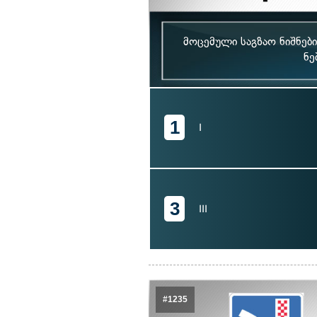
მოცემული საგზაო ნიშნე
ნე
1
I
3
III
#1235