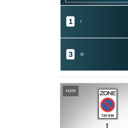
1
I
3
III
#1233