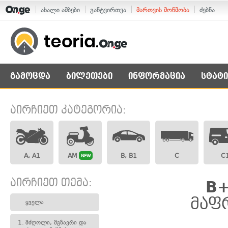
ახალი ამბები
განტვირთვა
მართვის მოწმობა
ძებნა
გამოცდა
ბილეთები
ინფორმაცია
სტატი
აირჩიეთ კატეგორია:
A, A1
AM
B, B1
C
C
NEW
აირჩიეთ თემა:
B+
მაფ
ყველა
1.
მძღოლი, მგზავრი და