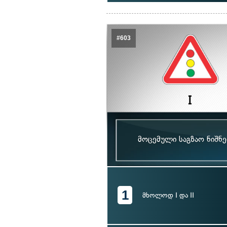
#603
მოცემული საგზაო ნიშნ
1
მხოლოდ I და II