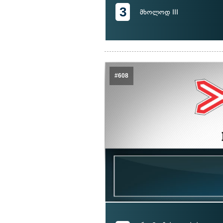
3
მხოლოდ III
#608