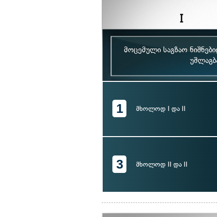
მოცემული საგზაო ნიშნებ
უშლაგბ
1
მხოლოდ I და II
3
მხოლოდ II და II