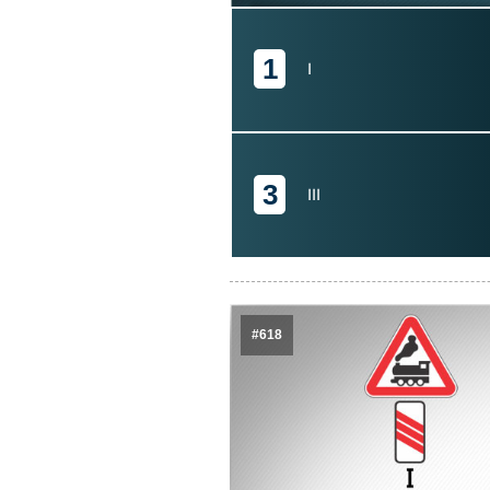
1
I
3
III
#618