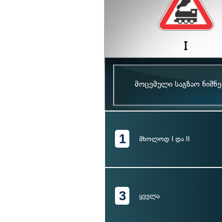
მოცემული საგზაო ნიშნ
1
მხოლოდ I და II
3
ყველა