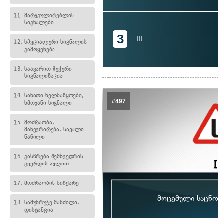
11.
მარეგულირებლის
სიგნალები
3
III
12.
სპეციალური სიგნალის
გამოყენება
13.
საავარიო შუქური
სიგნალიზაცია
14.
სანათი ხელსაწყოები,
#497
ხმოვანი სიგნალი
15.
მოძრაობა,
მანევრირება, სავალი
ნაწილი
16.
გასწრება შემხვედრის
გვერდის ავლით
17.
მოძრაობის სიჩქარე
მოცემული საცნობ
18.
სამუხრუჭე მანძილი,
დისტანცია