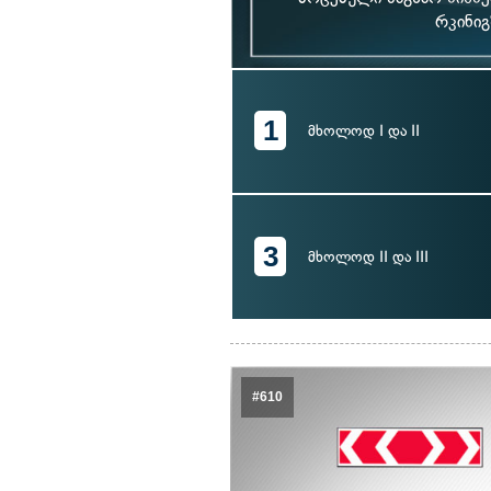
რკინიგ
1
მხოლოდ I და II
3
მხოლოდ II და III
#610