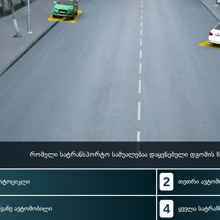
რომელი სატრანსპორტო საშუალებაა დაყენებული დგომის წ
2
ოტოციკლი
თეთრი ავტომ
4
წვანე ავტომობილი
ყველა სატრა