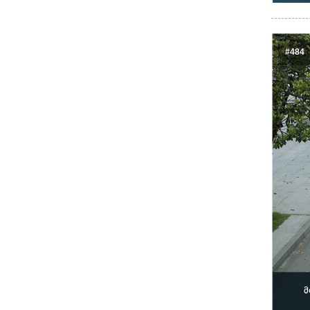
#484
მ