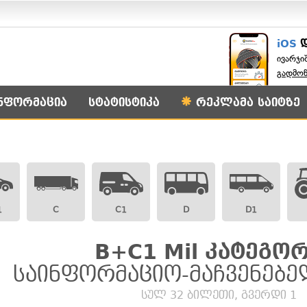
iOS
ივარჯი
გადმო
ნფორმაცია
სტატისტიკა
რეკლამა საიტზე
1
C
C1
D
D1
B+C1 Mil კატეგორ
საინფორმაციო-მაჩვენებე
სულ 32 ბილეთი, გვერდი 1