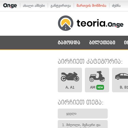
ახალი ამბები
განტვირთვა
მართვის მოწმობა
ძებნა
გამოცდა
ბილეთები
ი
აირჩიეთ კატეგორია:
A, A1
AM
B, B
NEW
აირჩიეთ თემა:
ყველა
1.
მძღოლი, მგზავრი და