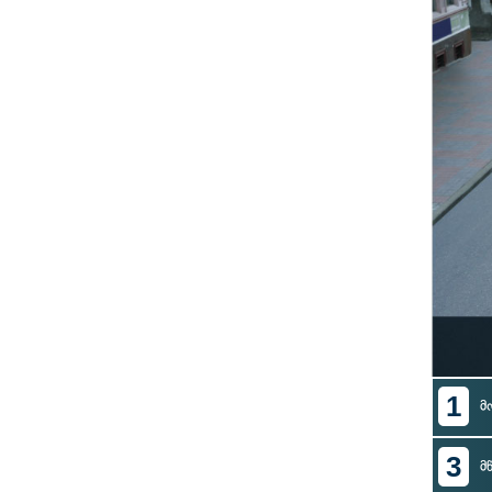
1
მ
3
მ