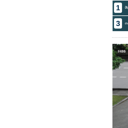
1
მ
3
ო
#486