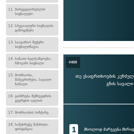
11.
მარეგულირებლის
სიგნალები
12.
სპეციალური სიგნალის
გამოყენება
13.
საავარიო შუქური
სიგნალიზაცია
14.
სანათი ხელსაწყოები,
#400
ხმოვანი სიგნალი
15.
მოძრაობა,
თუ უსაფრთხოების კუნძულ
მანევრირება, სავალი
გზის სავალი
ნაწილი
16.
გასწრება შემხვედრის
გვერდის ავლით
17.
მოძრაობის სიჩქარე
18.
სამუხრუჭე მანძილი,
1
დისტანცია
მხოლოდ მარჯვენა მხრი