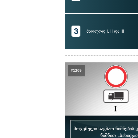
3
მხოლოდ I, II და III
#1209
მოცემული საგზაო ნიშნების
ნიშნით „სახიფა