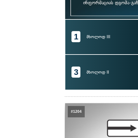
ინფორმაციას დგომა-გაჩ
1
მხოლოდ III
3
მხოლოდ II
#1204