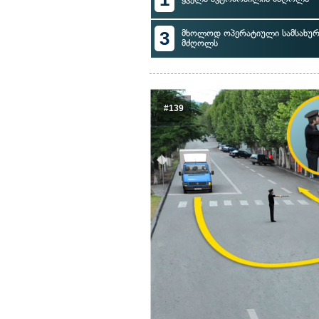
3
მხოლოდ ოპერატიული სამსახურ
მძღოლს
#139