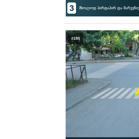
3
მხოლოდ პირდაპირ და მარჯვნი
#195