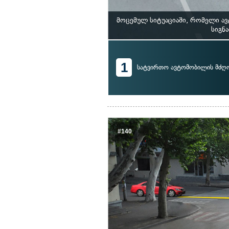
მოცემულ სიტუაციაში, რომელი ა
სიგნ
1
სატვირთო ავტომობილის მძ
#140