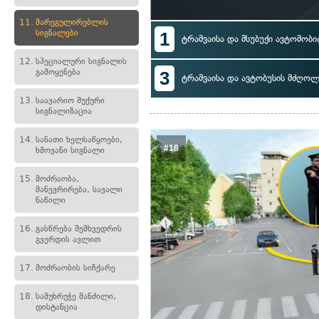
11.
მარეგულირებლის
სიგნალები
1
ტრამვაისა და მსუბუქი ავტომობ
12.
სპეციალური სიგნალის
გამოყენება
3
ტრამვაისა და ავტობუსის მძღოლ
13.
საავარიო შუქური
სიგნალიზაცია
14.
სანათი ხელსაწყოები,
#18
ხმოვანი სიგნალი
15.
მოძრაობა,
მანევრირება, სავალი
ნაწილი
16.
გასწრება შემხვედრის
გვერდის ავლით
17.
მოძრაობის სიჩქარე
18.
სამუხრუჭე მანძილი,
დისტანცია