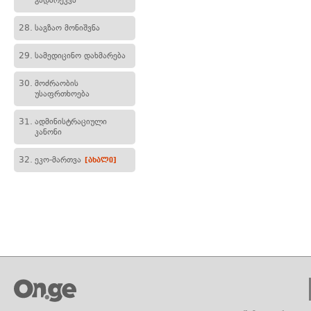
გადარეკვა
28.
საგზაო მონიშვნა
29.
სამედიცინო დახმარება
30.
მოძრაობის
უსაფრთხოება
31.
ადმინისტრაციული
კანონი
32.
ეკო-მართვა
[ახალი]