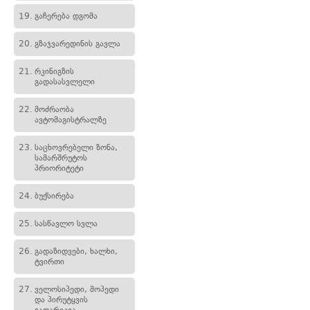
19.
გაჩერება დგომა
20.
გზაჯვარედინის გავლა
21.
რკინიგზის
გადასასვლელი
22.
მოძრაობა
ავტომაგისტრალზე
23.
საცხოვრებელი ზონა,
სამარშრუტოს
პრიორიტეტი
24.
ბუქსირება
25.
სასწავლო სვლა
26.
გადაზიდვები, ხალხი,
ტვირთი
27.
ველოსიპედი, მოპედი
და პირუტყვის