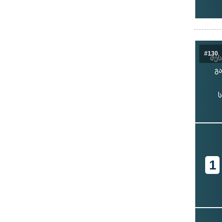
#130
მე
გ
1