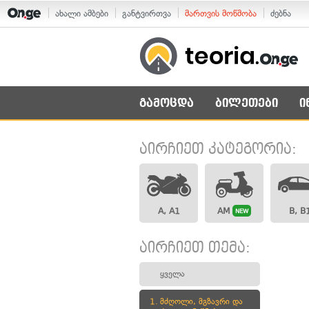
ახალი ამბები
განტვირთვა
მართვის მოწმობა
ძებნა
გამოცდა
ბილეთები
ი
აირჩიეთ კატეგორია:
A, A1
AM
B, B
NEW
აირჩიეთ თემა:
ყველა
1.
მძღოლი, მგზავრი და