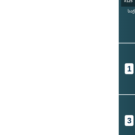
#125
სა
1
3