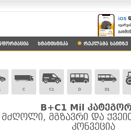
iOS
ივარჯი
გადმო
ნფორმაცია
სტატისტიკა
რეკლამა საიტზე
1
C
C1
D
D1
B+C1 Mil კატეგორ
მძღოლი, მგზავრი და ქვეით
კონვეცია