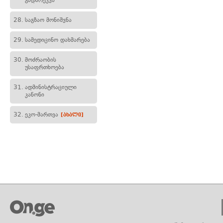
გადარეკვა
28.
საგზაო მონიშვნა
29.
სამედიცინო დახმარება
30.
მოძრაობის
უსაფრთხოება
31.
ადმინისტრაციული
კანონი
32.
ეკო-მართვა
[ახალი]