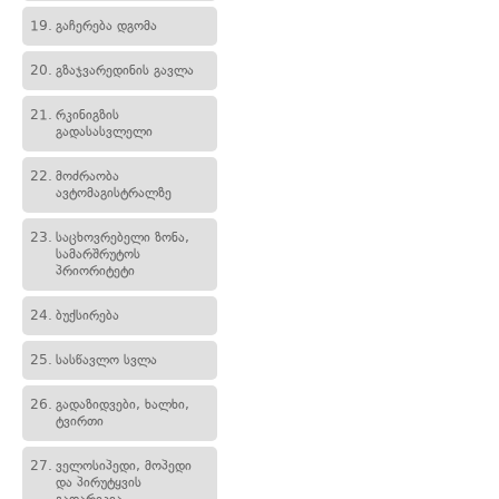
19.
გაჩერება დგომა
20.
გზაჯვარედინის გავლა
21.
რკინიგზის
გადასასვლელი
22.
მოძრაობა
ავტომაგისტრალზე
23.
საცხოვრებელი ზონა,
სამარშრუტოს
პრიორიტეტი
24.
ბუქსირება
25.
სასწავლო სვლა
26.
გადაზიდვები, ხალხი,
ტვირთი
27.
ველოსიპედი, მოპედი
და პირუტყვის