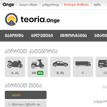
ახალი ამბები
განტვირთვა
მართვის მოწმობა
ძებნა
გამოცდა
ბილეთები
ინფორმაცია
სტატი
აირჩიეთ კატეგორია:
A, A1
AM
B, B1
C
C
NEW
აირჩიეთ თემა:
ს
ყველა
კატეგო
1.
მძღოლი, მგზავრი და