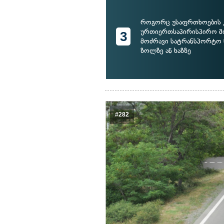
როგორც უსაფრთხოების კ
ურთიერთსაპირისპირო მ
3
მოძრავი სატრანსპორტო 
ზოლზე ან ხაზზე
#282