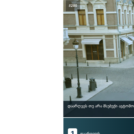
#280
დაარღვეს თუ არა მსუბუქი ავტომ
1
დაარღვევს