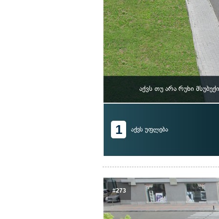
აქვს თუ არა რუხი მსუბ
1
აქვს უფლება
#273