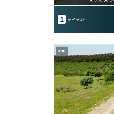
მოძრაობის შე
1
დაარღვევს
#286