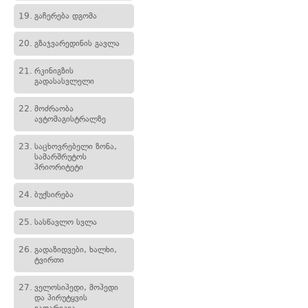
19.
გაჩერება დგომა
20.
გზაჯვარედინის გავლა
21.
რკინიგზის
გადასასვლელი
22.
მოძრაობა
ავტომაგისტრალზე
23.
საცხოვრებელი ზონა,
სამარშრუტოს
პრიორიტეტი
24.
ბუქსირება
25.
სასწავლო სვლა
26.
გადაზიდვები, ხალხი,
ტვირთი
27.
ველოსიპედი, მოპედი
და პირუტყვის