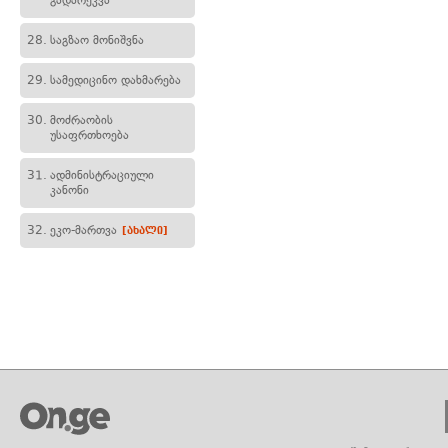
გადარეკვა
28.
საგზაო მონიშვნა
29.
სამედიცინო დახმარება
30.
მოძრაობის
უსაფრთხოება
31.
ადმინისტრაციული
კანონი
32.
ეკო-მართვა
[ახალი]