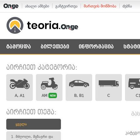
ახალი ამბები
განტვირთვა
მართვის მოწმობა
ძებნა
გამოცდა
ბილეთები
ინფორმაცია
სტატი
აირჩიეთ კატეგორია:
A, A1
AM
B, B1
C
C
NEW
აირჩიეთ თემა:
გა
ყველა
კატეგ
1.
მძღოლი, მგზავრი და